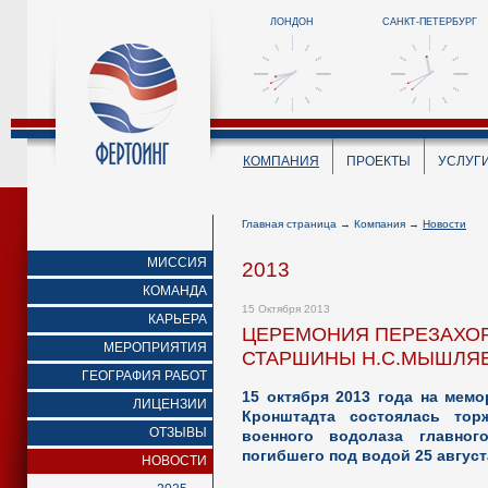
ЛОНДОН
САНКТ-ПЕТЕРБУРГ
КОМПАНИЯ
ПРОЕКТЫ
УСЛУГ
Главная страница
→
Компания
→
Новости
МИССИЯ
2013
КОМАНДА
15 Октября 2013
КАРЬЕРА
ЦЕРЕМОНИЯ ПЕРЕЗАХОР
МЕРОПРИЯТИЯ
СТАРШИНЫ Н.С.МЫШЛЯ
ГЕОГРАФИЯ РАБОТ
15 октября 2013 года на мем
ЛИЦЕНЗИИ
Кронштадта состоялась торж
ОТЗЫВЫ
военного водолаза главно
погибшего под водой 25 август
НОВОСТИ