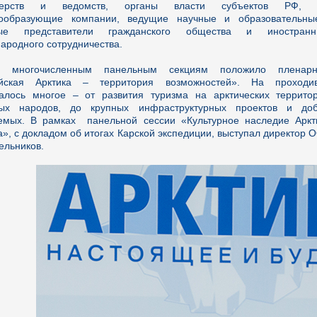
терств и ведомств, органы власти субъектов РФ, го
ообразующие компании, ведущие научные и образовательные
ные представители гражданского общества и иностранн
ародного сотрудничества.
о многочисленным панельным секциям положило пленарн
ийская Арктика – территория возможностей». На проходи
алось многое – от развития туризма на арктических террит
ных народов, до крупных инфраструктурных проектов и до
емых. В рамках панельной сессии «Культурное наследие Аркт
а», с докладом об итогах Карской экспедиции, выступал директор
ельников.