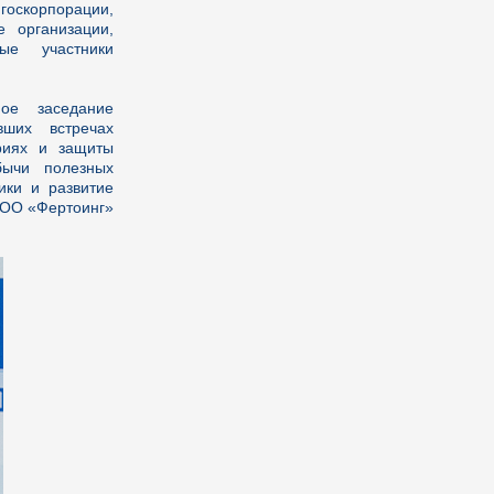
скорпорации,
 организации,
ые участники
ое заседание
вших встречах
ориях и защиты
бычи полезных
ики и развитие
 ООО «Фертоинг»