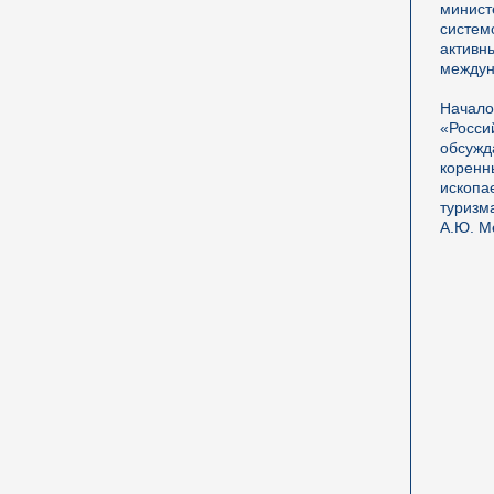
минис
систем
актив
междун
Начал
«Росс
обсужд
корен
ископа
туризм
А.Ю. М