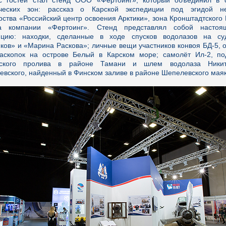
с гостей стал стенд ООО «Фертоинг», который объединил в 
ических зон: рассказ о Карской экспедиции под эгидой не
рства «Российский центр освоения Арктики», зона Кронштадтского
а компании «Фертоинг». Стенд представлял собой насто
ицию: находки, сделанные в ходе спусков водолазов на су
ков» и «Марина Раскова»; личные вещи участников конвоя БД-5, 
аскопок на острове Белый в Карском море; самолёт Ил-2, п
нского пролива в районе Тамани и шлем водолаза Никит
вского, найденный в Финском заливе в районе Шепелевского маяка