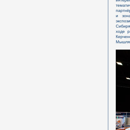
интере
темат
партнё
и зон
экспоз
Сибиря
ходе р
Керче
Мышляе