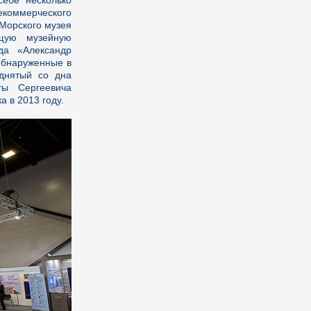
себе несколько
коммерческого
 Морского музея
ящую музейную
да «Александр
обнаруженные в
однятый со дна
ы Сергеевича
 в 2013 году.