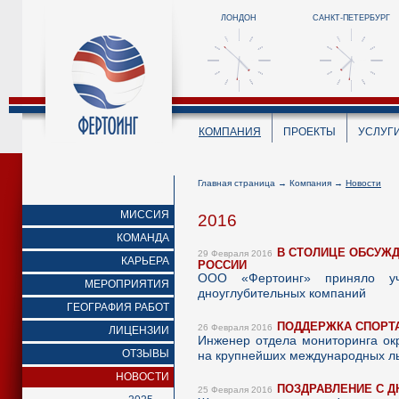
ЛОНДОН
САНКТ-ПЕТЕРБУРГ
КОМПАНИЯ
ПРОЕКТЫ
УСЛУГ
Главная страница
→
Компания
→
Новости
МИССИЯ
2016
КОМАНДА
В СТОЛИЦЕ ОБСУЖ
29 Февраля 2016
КАРЬЕРА
РОССИИ
ООО «Фертоинг» приняло уч
МЕРОПРИЯТИЯ
дноуглубительных компаний
ГЕОГРАФИЯ РАБОТ
ПОДДЕРЖКА СПОРТ
26 Февраля 2016
ЛИЦЕНЗИИ
Инженер отдела мониторинга ок
ОТЗЫВЫ
на крупнейших международных лы
НОВОСТИ
ПОЗДРАВЛЕНИЕ С Д
25 Февраля 2016