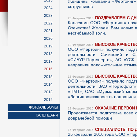
2025
Женщины компании «Фертоинг» 
сотрудников
2024
2023
ПОЗДРАВЛЯЕМ С ДН
20 Февраля 2016
Коллектив ООО «Фертоинг» позд
2022
Отечества! Желаем Вам новых вы
2021
несгибаемой воли.
2020
ВЫСОКОЕ КАЧЕСТВ
19 Февраля 2016
2019
ООО «Фертоинг» получило подтв
2018
деятельности. Сочинский и
«СИБУР-Портэнерго», АО «УС
2017
направили положительные отзывы
2016
ВЫСОКОЕ КАЧЕСТВ
2015
18 Февраля 2016
ООО «Фертоинг» получило подтв
2014
деятельности. ЗАО «Портофлот»
«ПМТ», ОАО «Мурманский морск
2013
«Ленгипроинжпроект» направили 
2012
ФОТОАЛЬБОМЫ
ОКАЗАНИЕ ПЕРВОЙ
17 Февраля 2016
Продолжается подготовка всех 
КАЛЕНДАРИ
доврачебной помощи
СПЕЦИАЛИСТЫ ПО 
16 Февраля 2016
25 февраля 2016 года ООО «Ферт