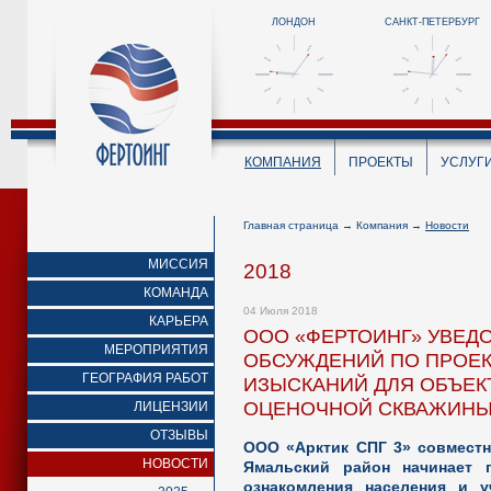
ЛОНДОН
САНКТ-ПЕТЕРБУРГ
КОМПАНИЯ
ПРОЕКТЫ
УСЛУГ
Главная страница
→
Компания
→
Новости
МИССИЯ
2018
КОМАНДА
04 Июля 2018
КАРЬЕРА
ООО «ФЕРТОИНГ» УВЕД
МЕРОПРИЯТИЯ
ОБСУЖДЕНИЙ ПО ПРОЕ
ГЕОГРАФИЯ РАБОТ
ИЗЫСКАНИЙ ДЛЯ ОБЪЕК
ОЦЕНОЧНОЙ СКВАЖИНЫ 
ЛИЦЕНЗИИ
ОТЗЫВЫ
ООО «Арктик СПГ 3» совместн
НОВОСТИ
Ямальский район начинает 
ознакомления населения и 