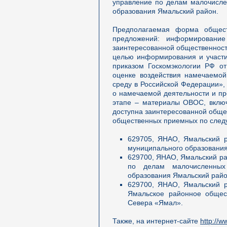
управление по делам малочисле
образования Ямальский район.
Предполагаемая форма общест
предложений: информирование
заинтересованной общественности
целью информирования и участи
приказом Госкомэкологии РФ о
оценке воздействия намечаемой
среду в Российской Федерации»
о намечаемой деятельности и пр
этапе – материалы ОВОС, включ
доступна заинтересованной обществ
общественных приемных по сле
629705, ЯНАО, Ямальский ра
муниципального образования
629700, ЯНАО, Ямальский райо
по делам малочисленных
образования Ямальский райо
629700, ЯНАО, Ямальский ра
Ямальское районное общес
Севера «Ямал».
Также, на интернет-сайте
http://