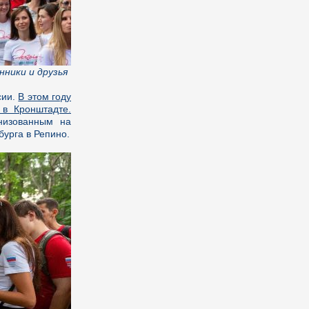
нники и друзья
сии.
В этом году
в Кронштадте.
низованным на
урга в Репино.