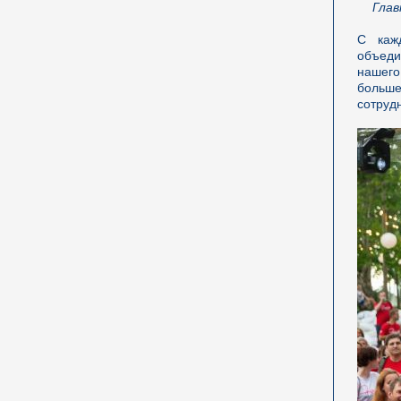
Глав
С каж
объеди
нашего
больше
сотруд