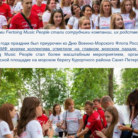
и Fertoing Music People стали сотрудники компании, их родстве
 года праздник был приурочен ко Дню Военно-Морского Флота Рос
МФ моряки коллектива отметили на главном морском параде 
ng Music People стал более масштабным мероприятием, орга
сной площадке на морском берегу Курортного района Санкт-Петерб