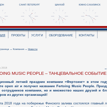
ДОН
САНКТ-ПЕТЕРБУРГ
ШАНХАЙ
ЮЖНО-САХАЛИНСК
НИЯ
ПРОЕКТЫ
УСЛУГИ
ОБОРУДОВАНИЕ
КОНТАКТЫ
траница
→
Компания
→
Новости
а 2018
OING MUSIC PEOPLE – ТАНЦЕВАЛЬНОЕ СОБЫТИЕ 
ционный летний праздник компании «Фертоинг» в этом год
е open air и получил название Fertoing Music People. Праз
 сотрудников компании, но и множество наших друзей и бли
ров из других организаций!
ста 2018 года на побережье Финского залива состоялся главный 