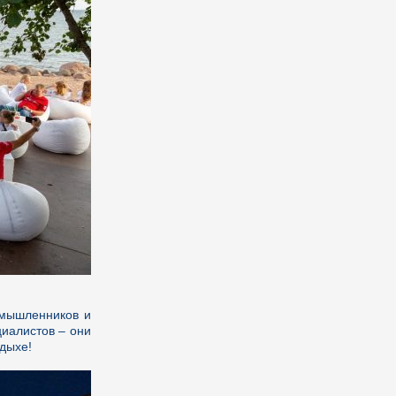
номышленников и
циалистов – они
тдыхе!