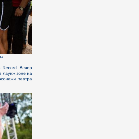
ты
 Record. Вечер
в лаунж зоне на
рсонажи театра