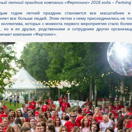
ный летний праздник компании «Фертоинг» 2018 года – Fertoing 
дым годом летний праздник становится все масштабнее и 
няет все больше людей. Этим летом к нему присоединились не то
 коллектива, которых с момента первого мероприятия стало более
, но и их друзья, родственники и сотрудники других организац
ничает компания «Фертоинг».