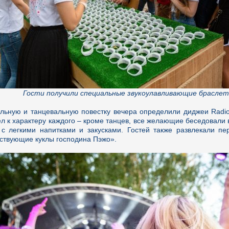
Гости получили специальные звукоулавливающие брасле
льную и танцевальную повестку вечера определили диджеи Radio
л к характеру каждого – кроме танцев, все желающие беседовали 
 с легкими напитками и закусками. Гостей также развлекали пе
ствующие куклы господина Пэжо».