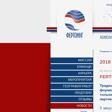
ЛОН
КОМПА
Главная с
МИССИЯ
2018
КОМАНДА
06 Август
КАРЬЕРА
FERT
МЕРОПРИЯТИЯ
Тради
ГЕОГРАФИЯ РАБОТ
формат
ЛИЦЕНЗИИ
только
партне
ОТЗЫВЫ
НОВОСТИ
3 авгу