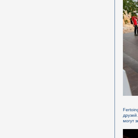
Fertoi
друзей
могут з