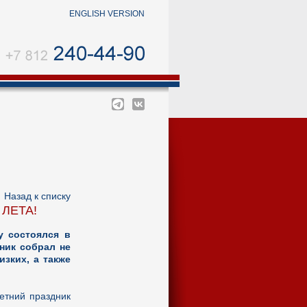
ENGLISH VERSION
←
Назад к списку
ЛЕТА!
у состоялся в
дник собрал не
зких, а также
летний праздник