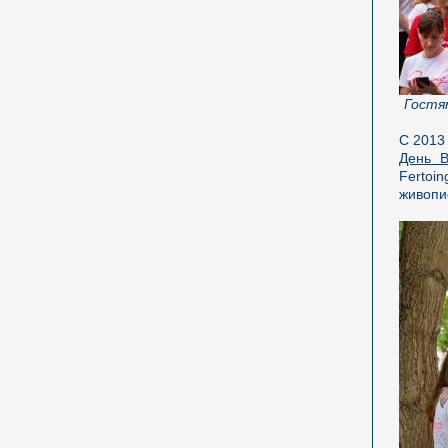
Гостям
С 2013
День В
Fertoi
живопи