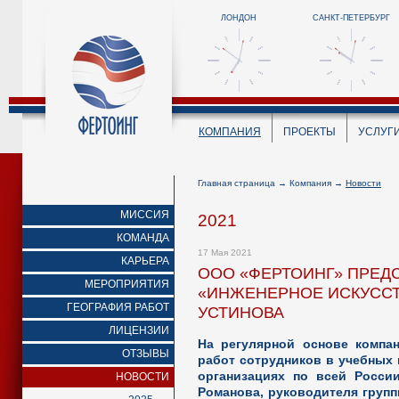
ЛОНДОН
САНКТ-ПЕТЕРБУРГ
КОМПАНИЯ
ПРОЕКТЫ
УСЛУГ
Главная страница
→
Компания
→
Новости
МИССИЯ
2021
КОМАНДА
17 Мая 2021
КАРЬЕРА
ООО «ФЕРТОИНГ» ПРЕД
МЕРОПРИЯТИЯ
«ИНЖЕНЕРНОЕ ИСКУССТВ
ГЕОГРАФИЯ РАБОТ
УСТИНОВА
ЛИЦЕНЗИИ
На регулярной основе компа
ОТЗЫВЫ
работ сотрудников в учебных 
организациях по всей России
НОВОСТИ
Романова, руководителя груп