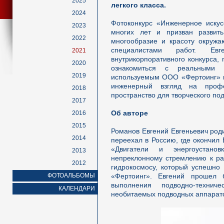
2025
легкого класса.
2024
Фотоконкурс «Инженерное искус
2023
многих лет и призван развить
2022
многообразие и красоту окружа
специалистами работ. Ев
2021
внутрикорпоративного конкурса,
2020
ознакомиться с реальными 
2019
используемым ООО «Фертоинг» п
инженерный взгляд на профес
2018
пространство для творческого по
2017
Об авторе
2016
2015
Романов Евгений Евгеньевич род
2014
переехал в Россию, где окончил
«Двигатели и энергоустано
2013
непреклонному стремлению к ра
2012
гидрокосмосу, который успешно 
ФОТОАЛЬБОМЫ
«Фертоинг». Евгений прошел 
выполнения подводно-технич
КАЛЕНДАРИ
необитаемых подводных аппаратов