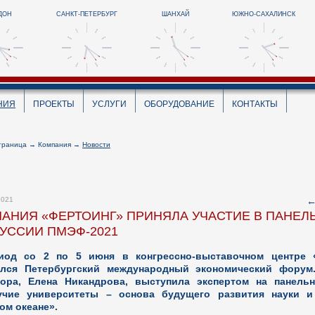
ДОН
САНКТ-ПЕТЕРБУРГ
ШАНХАЙ
ЮЖНО-САХАЛИНСК
НИЯ
ПРОЕКТЫ
УСЛУГИ
ОБОРУДОВАНИЕ
КОНТАКТЫ
траница
→
Компания
→
Новости
2021
АНИЯ «ФЕРТОИНГ» ПРИНЯЛА УЧАСТИЕ В ПАНЕЛ
УССИИ ПМЭФ-2021
иод со 2 по 5 июня в конгрессно-выставочном центре 
ялся Петербургский международный экономический форум
тора, Елена Никандрова, выступила экспертом на панель
учие университеты – основа будущего развития науки и
ом океане».