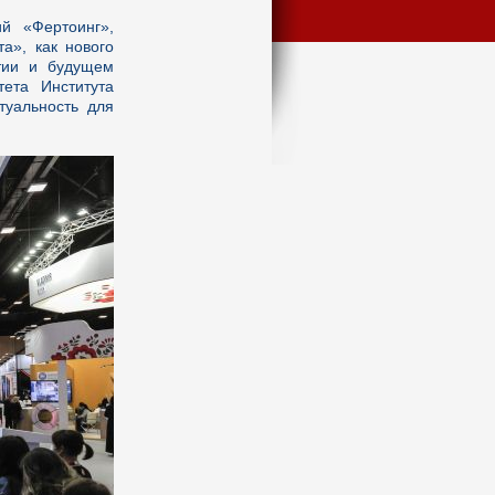
й «Фертоинг»,
а», как нового
итии и будущем
тета Института
туальность для