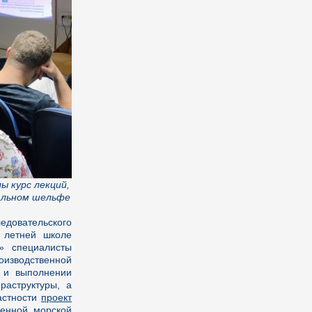
 курс лекций,
альном шельфе
едовательского
 летней школе
» специалисты
роизводственной
и и выполнении
раструктуры, а
астности
проект
менной морской