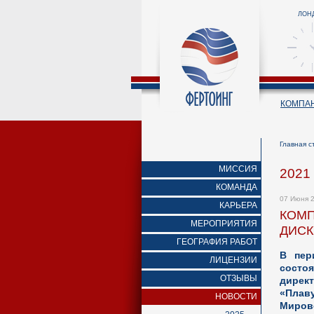
ЛОН
КОМПА
Главная с
МИССИЯ
2021
КОМАНДА
07 Июня 
КАРЬЕРА
КОМП
МЕРОПРИЯТИЯ
ДИСК
ГЕОГРАФИЯ РАБОТ
В пер
ЛИЦЕНЗИИ
состо
ОТЗЫВЫ
дирек
«Плав
НОВОСТИ
Миров