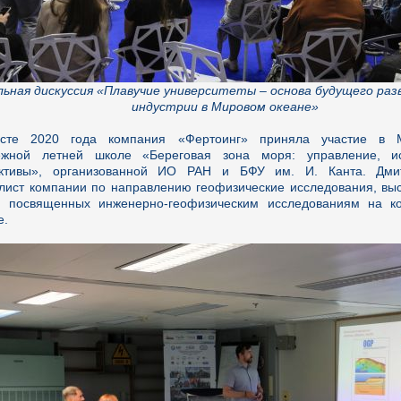
ьная дискуссия «Плавучие университеты – основа будущего раз
индустрии в Мировом океане»
усте 2020 года компания «Фертоинг» приняла участие в 
ежной летней школе «Береговая зона моря: управление, и
ективы», организованной ИО РАН и БФУ им. И. Канта. Дми
лист компании по направлению геофизические исследования, выс
, посвященных инженерно-геофизическим исследованиям на к
е.