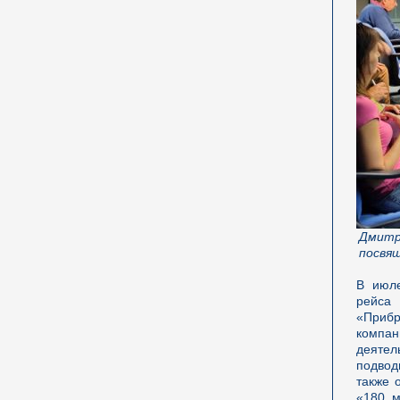
Дмитр
посвя
В июле
рейса 
«Прибр
компан
деятел
подвод
также 
«180 м