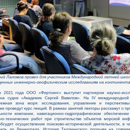
ий Лаломов провел для участников Международной летней школы
щенных инженерно-геофизическим исследованиям на континент
 2021 года ООО «Фертоинг» выступит партнером научно-иссл
на судне «Академик Сергей Вавилов». На IV международной
ежная зона моря: исследования, управление и перспективы
ии проведут курс лекций. В рамках занятий лекторы расскажут о п
ьности компании, навигационно-гидрографическом обеспечени
но-технических работ при строительстве объектов морской инф
обсудят осуществление поисково-исторической деятельности, в ч
иль до Ленинграда. История Таллиннского прорыва на совре