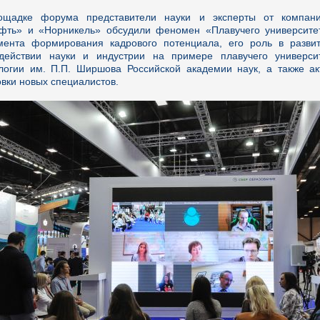
ощадке форума представители науки и эксперты от компани
фть» и «Норникель» обсудили феномен «Плавучего университет
мента формирования кадрового потенциала, его роль в разв
действии науки и индустрии на примере плавучего универси
логии им. П.П. Ширшова Российской академии наук, а также ак
овки новых специалистов.