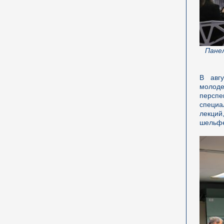
Панел
В авг
молод
персп
специа
лекций
шельф