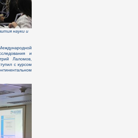
вития науки и
Международной
сследования и
трий Лаломов,
тупил с курсом
онтинентальном