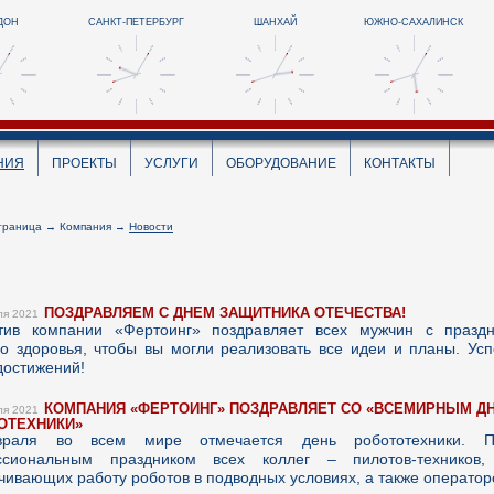
ДОН
САНКТ-ПЕТЕРБУРГ
ШАНХАЙ
ЮЖНО-САХАЛИНСК
НИЯ
ПРОЕКТЫ
УСЛУГИ
ОБОРУДОВАНИЕ
КОНТАКТЫ
траница
→
Компания
→
Новости
ПОЗДРАВЛЯЕМ С ДНЕМ ЗАЩИТНИКА ОТЕЧЕСТВА!
ля 2021
тив компании «Фертоинг» поздравляет всех мужчин с празд
го здоровья, чтобы вы могли реализовать все идеи и планы. Усп
достижений!
КОМПАНИЯ «ФЕРТОИНГ» ПОЗДРАВЛЯЕТ СО «ВСЕМИРНЫМ Д
ля 2021
ОТЕХНИКИ»
раля во всем мире отмечается день робототехники. П
ссиональным праздником всех коллег – пилотов-техников, 
чивающих работу роботов в подводных условиях, а также операто