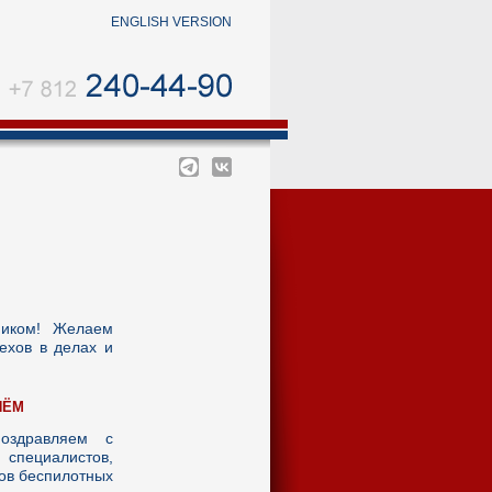
ENGLISH VERSION
ником! Желаем
ехов в делах и
НЁМ
оздравляем с
специалистов,
ров беспилотных