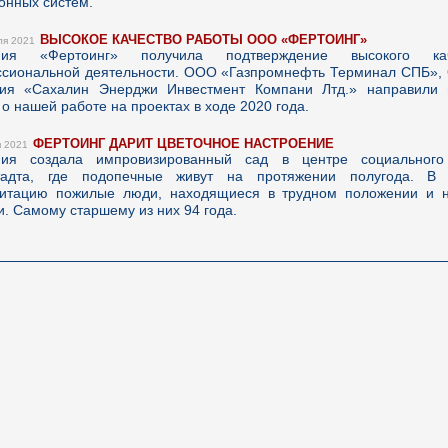
онных систем.
ВЫСОКОЕ КАЧЕСТВО РАБОТЫ ООО «ФЕРТОИНГ»
ля 2021
ния «Фертоинг» получила подтверждение высокого ка
сиональной деятельности. ООО «Газпромнефть Терминал СПБ»
ия «Сахалин Энерджи Инвестмент Компани Лтд.» направили 
 о нашей работе на проектах в ходе 2020 года.
ФЕРТОИНГ ДАРИТ ЦВЕТОЧНОЕ НАСТРОЕНИЕ
я 2021
ния создала импровизированный сад в центре социального
тадта, где подопечные живут на протяжении полугода. В
итацию пожилые люди, находящиеся в трудном положении и 
. Самому старшему из них 94 года.