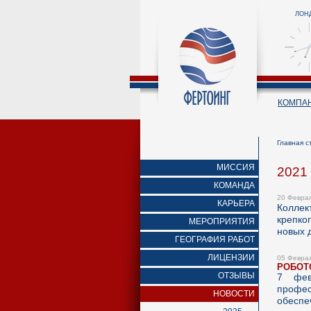
ЛОН
КОМПА
Главная с
МИССИЯ
2021
КОМАНДА
20 Февра
КАРЬЕРА
Коллек
крепко
МЕРОПРИЯТИЯ
новых 
ГЕОГРАФИЯ РАБОТ
ЛИЦЕНЗИИ
05 Февра
РОБОТ
ОТЗЫВЫ
7 фев
профе
НОВОСТИ
обеспе