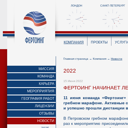
ЛОНДОН
САНКТ-ПЕТЕРБУРГ
КОМПАНИЯ
ПРОЕКТЫ
УСЛУГ
Главная страница
→
Компания
→
Новости
МИССИЯ
2022
КОМАНДА
15 Июня 2022
КАРЬЕРА
ФЕРТОИНГ НАЧИНАЕТ Л
МЕРОПРИЯТИЯ
11 июня команда «Фертоинг»
ГЕОГРАФИЯ РАБОТ
гребном марафоне. Активные 
ЛИЦЕНЗИИ
и успешно прошли дистанции в
ОТЗЫВЫ
В Петровском гребном марафоне 
НОВОСТИ
раз к мероприятию присоединили