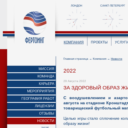
ЛОНДОН
САНКТ-ПЕТЕРБУРГ
КОМПАНИЯ
ПРОЕКТЫ
УСЛУГ
Главная страница
→
Компания
→
Новости
МИССИЯ
2022
КОМАНДА
29 Августа 2022
КАРЬЕРА
ЗА ЗДОРОВЫЙ ОБРАЗ Ж
МЕРОПРИЯТИЯ
С воодушевлением и азарто
ГЕОГРАФИЯ РАБОТ
августа на стадионе Кронштад
ЛИЦЕНЗИИ
товарищеский футбольный мат
ОТЗЫВЫ
Целью игры стало сплочение кол
НОВОСТИ
образу жизни!