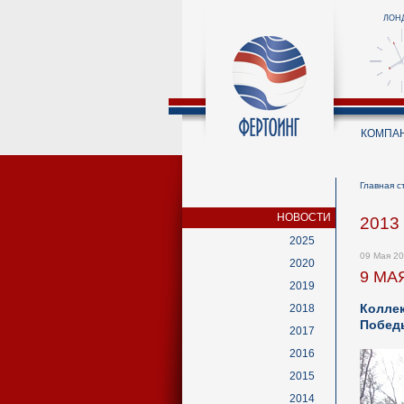
ЛОН
КОМПА
Главная с
НОВОСТИ
2013
2025
09 Мая 2
2020
9 МА
2019
Колле
2018
Побед
2017
2016
2015
2014