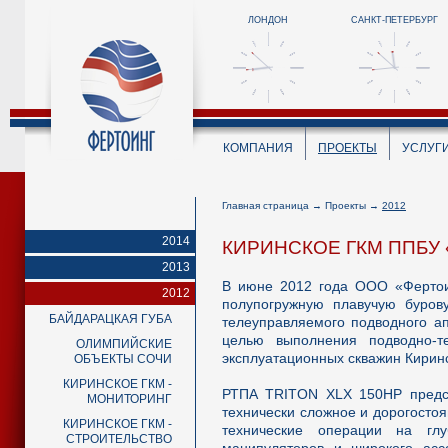
ЛОНДОН
САНКТ-ПЕТЕРБУРГ
КОМПАНИЯ
ПРОЕКТЫ
УСЛУГ
Главная страница
→
Проекты
→
2012
2014
КИРИНСКОЕ ГКМ ППБУ
2013
В июне 2012 года ООО «Фертоин
2012
полупогружную плавучую буров
БАЙДАРАЦКАЯ ГУБА
телеуправляемого подводного а
целью выполнения подводно-те
ОЛИМПИЙСКИЕ
эксплуатационных скважин Киринс
ОБЪЕКТЫ СОЧИ
КИРИНСКОЕ ГКМ -
РТПА
TRITON XLX 150HP
предс
МОНИТОРИНГ
технически сложное и дорогосто
КИРИНСКОЕ ГКМ -
технические операции на гл
СТРОИТЕЛЬСТВО