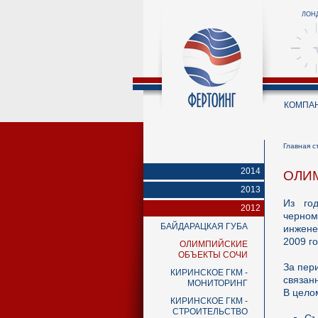
ЛОН
КОМПА
Главная с
2014
ОЛИ
2013
Из го
2012
черном
БАЙДАРАЦКАЯ ГУБА
инжене
2009 г
ОЛИМПИЙСКИЕ
ОБЪЕКТЫ СОЧИ
За пер
КИРИНСКОЕ ГКМ -
связан
МОНИТОРИНГ
В цело
КИРИНСКОЕ ГКМ -
СТРОИТЕЛЬСТВО