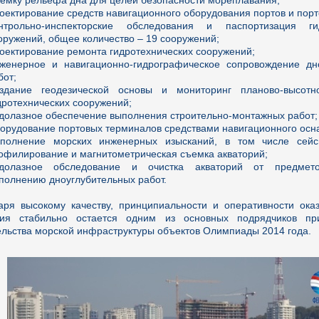
емку рельефа дна для целей безопасности мореплавания;
оектирование средств навигационного оборудования портов и порт
нтрольно-инспекторские обследования и паспортизация гид
оружений, общее количество – 19 сооружений;
оектирование ремонта гидротехнических сооружений;
женерное и навигационно-гидрографическое сопровождение дн
бот;
здание геодезической основы и мониторинг планово-высотн
дротехнических сооружений;
долазное обеспечение выполнения строительно-монтажных работ;
орудование портовых терминалов средствами навигационного осн
полнение морских инженерных изысканий, в том числе сейсм
офилирование и магнитометрическая съемка акваторий;
долазное обследование и очистка акваторий от предмет
полнению дноуглубительных работ.
аря высокому качеству, принципиальности и оперативности ока
ния стабильно остается одним из основных подрядчиков пр
ельства морской инфраструктуры объектов Олимпиады 2014 года.