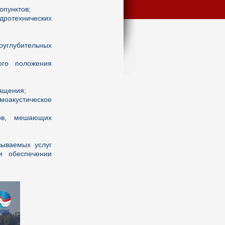
опунктов;
ротехнических
оуглубительных
ого положения
ащения;
оакустическое
ов, мешающих
зываемых услуг
и обеспечении