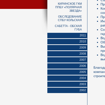
Съ
КИРИНСКОЕ ГКМ
Пр
ППБУ «ПОЛЯРНАЯ
Ко
ЗВЕЗДА»
со
ОБСЛЕДОВАНИЕ
Пр
СПБУ КОЛЬСКАЯ
Ин
ра
САБЕТТА - ОБСКАЯ
Со
ГУБА
ги
2011
Во
2010
Об
Вы
2009
пр
2008
Во
вы
2007
2006
Благод
компа
2005
строит
2004
2003
2002