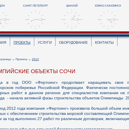
ДОН
САНКТ-ПЕТЕРБУРГ
ШАНХАЙ
ЮЖНО-САХАЛИНСК
НИЯ
ПРОЕКТЫ
УСЛУГИ
ОБОРУДОВАНИЕ
КОНТАКТЫ
траница
→
Проекты
→
2012
МПИЙСКИЕ ОБЪЕКТЫ СОЧИ
да в год ООО «Фертоинг» продолжает наращивать свое п
орском побережье Российской Федерации. Фактически постоян
рных работ в данном регионе для специалистов компании не 
ода - начала активной фазы строительства объектов Олимпиады 20
иод 2012 года компания «Фертоинг» произвела большой объем инж
ных с обеспечением строительства морской составляющей Олимпий
м за год выполнено 27 работ по различным договорам, включающим