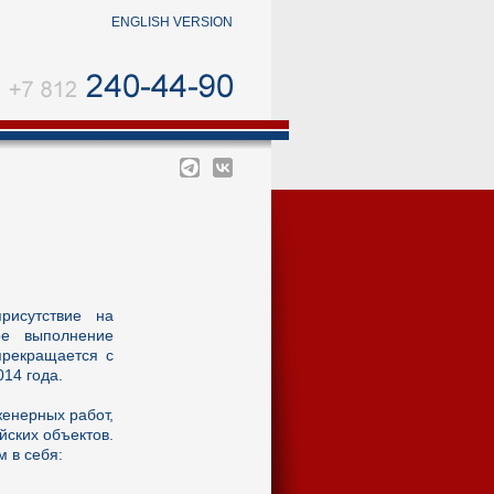
ENGLISH VERSION
рисутствие на
ное выполнение
прекращается с
14 года.
енерных работ,
ских объектов.
 в себя: