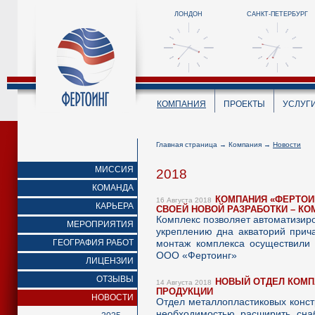
ЛОНДОН
САНКТ-ПЕТЕРБУРГ
КОМПАНИЯ
ПРОЕКТЫ
УСЛУГ
Главная страница
→
Компания
→
Новости
МИССИЯ
2018
КОМАНДА
КОМПАНИЯ «ФЕРТОИ
16 Августа 2018
КАРЬЕРА
СВОЕЙ НОВОЙ РАЗРАБОТКИ – КО
Комплекс позволяет автоматизиро
МЕРОПРИЯТИЯ
укреплению дна акваторий прич
ГЕОГРАФИЯ РАБОТ
монтаж комплекса осуществили 
ООО «Фертоинг»
ЛИЦЕНЗИИ
ОТЗЫВЫ
НОВЫЙ ОТДЕЛ КОМП
14 Августа 2018
ПРОДУКЦИИ
НОВОСТИ
Отдел металлопластиковых конст
необходимостью расширить сна