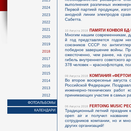
2025
выполнения различных инженерн
2024
Первой партией продукции, изго
анодной линии электродов срав
2023
Сабетта.
2022
2021
ПАМЯТИ КОНВОЯ БД-
10 Августа 2018
Многим нашим современникам, да
2020
й год представляется годом н
2019
союзников СССР по антигитлер
победное завершение войны. Пр
2018
ожесточенно, чем ранее, на суш
2017
гибель внутреннего советского а
378 человек – краснофлотцев, по
2016
2015
КОМПАНИЯ «ФЕРТОИН
09 Августа 2018
Во второе воскресенье августа
2014
Российской Федерации. Поздравл
2013
инженерно-технических работ к
принимающих участие в самых ра
2012
ФОТОАЛЬБОМЫ
FERTOING MUSIC PE
06 Августа 2018
КАЛЕНДАРИ
Традиционный летний праздник к
open air и получил название 
сотрудников компании, но и мно
других организаций!