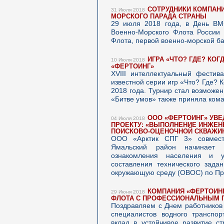
СОТРУДНИКИ КОМПАНИ
31 Июля 2018
МОРСКОГО ПАРАДА СТРАНЫ
29 июля 2018 года, в День ВМ
Военно-Морского Флота России 
Флота, первой военно-морской ба
ИГРА «ЧТО? ГДЕ? КО
10 Июля 2018
«ФЕРТОИНГ»
XVIII интеллектуальный фестив
известной серии игр «Что? Где? К
2018 года. Турнир стал возможе
«Битве умов» также приняла кома
ООО «ФЕРТОИНГ» УВ
04 Июля 2018
ПРОЕКТУ: «ВЫПОЛНЕНИЕ ИНЖЕН
ПОИСКОВО-ОЦЕНОЧНОЙ СКВАЖИН
ООО «Арктик СПГ 3» совместн
Ямальский район начинает 
ознакомления населения и 
составления технического зада
окружающую среду (ОВОС) по Пр
КОМПАНИЯ «ФЕРТОИНГ
29 Июня 2018
ФЛОТА С ПРОФЕССИОНАЛЬНЫМ 
Поздравляем с Днем работников 
специалистов водного транспор
вклад в устойчивое развитие с