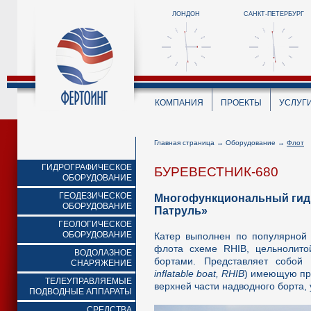
ЛОНДОН
САНКТ-ПЕТЕРБУРГ
КОМПАНИЯ
ПРОЕКТЫ
УСЛУГ
Главная страница
→
Оборудование
→
Флот
ГИДРОГРАФИЧЕСКОЕ
БУРЕВЕСТНИК-680
ОБОРУДОВАНИЕ
ГЕОДЕЗИЧЕСКОЕ
Многофункциональный гидр
ОБОРУДОВАНИЕ
Патруль»
ГЕОЛОГИЧЕСКОЕ
ОБОРУДОВАНИЕ
Катер выполнен по популярной 
флота схеме RHIB, цельнолито
ВОДОЛАЗНОЕ
бортами. Представляет собой 
СНАРЯЖЕНИЕ
inflatable
boat
,
RHIB
) имеющую пр
ТЕЛЕУПРАВЛЯЕМЫЕ
верхней части надводного борта,
ПОДВОДНЫЕ АППАРАТЫ
СРЕДСТВА