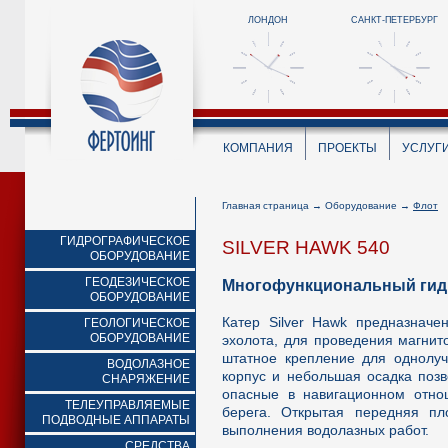
ЛОНДОН
САНКТ-ПЕТЕРБУРГ
КОМПАНИЯ
ПРОЕКТЫ
УСЛУГ
Главная страница
→
Оборудование
→
Флот
ГИДРОГРАФИЧЕСКОЕ
SILVER HAWK 540
ОБОРУДОВАНИЕ
ГЕОДЕЗИЧЕСКОЕ
Многофункциональный гидро
ОБОРУДОВАНИЕ
Катер Silver Hawk предназнач
ГЕОЛОГИЧЕСКОЕ
ОБОРУДОВАНИЕ
эхолота, для проведения магнит
штатное крепление для однолуч
ВОДОЛАЗНОЕ
корпус и небольшая осадка поз
СНАРЯЖЕНИЕ
опасные в навигационном отно
ТЕЛЕУПРАВЛЯЕМЫЕ
берега. Открытая передняя п
ПОДВОДНЫЕ АППАРАТЫ
выполнения водолазных работ.
СРЕДСТВА