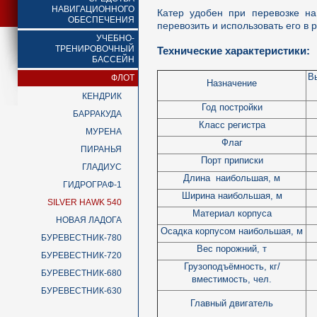
НАВИГАЦИОННОГО
Катер удобен при перевозке на
ОБЕСПЕЧЕНИЯ
перевозить и использовать его в
УЧЕБНО-
ТРЕНИРОВОЧНЫЙ
Технические характеристики:
БАССЕЙН
В
ФЛОТ
Назначение
КЕНДРИК
Год постройки
БАРРАКУДА
Класс регистра
МУРЕНА
Флаг
ПИРАНЬЯ
Порт приписки
ГЛАДИУС
Длина наибольшая, м
ГИДРОГРАФ-1
Ширина наибольшая, м
SILVER HAWK 540
Материал корпуса
НОВАЯ ЛАДОГА
Осадка корпусом наибольшая, м
БУРЕВЕСТНИК-780
Вес порожний, т
БУРЕВЕСТНИК-720
Грузоподъёмность, кг/
БУРЕВЕСТНИК-680
вместимость, чел.
БУРЕВЕСТНИК-630
Главный двигатель